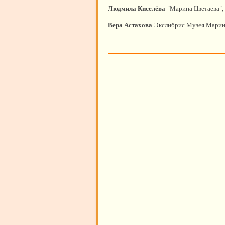
Людмила Киселёва
"Марина Цветаева",
Вера Астахова
Экслибрис Музея Марин