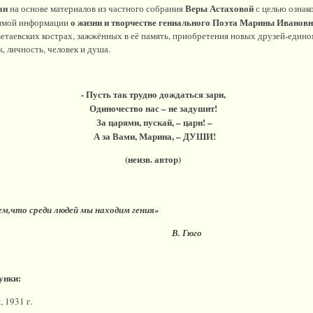
ан
Веры Астаховой
на основе материалов из частного собрания
с целью ознак
о жизни и творчестве гениального Поэта Марины Иванов
димой информации
етаевских кострах, зажжённых в её память, приобретения новых друзей-еди
к, личность, человек и душа.
- Пусть так трудно дождаться зари,
Одиночество нас – не задушит!
За царями, пускай, – цари! –
А за Вами, Марина, – ДУШИ!
(неизв. автор)
ем,что среди людей мы находим гения»
Гюго
унки:
 1931 г.