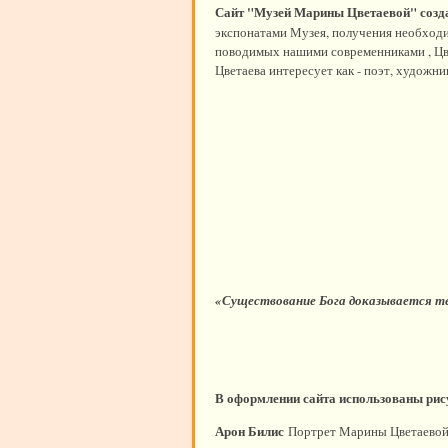
Сайт "Музей Марины Цветаевой" созд
экспонатами Музея, получения необхо
поводимых нашими современниками , Цв
Цветаева интересует как - поэт, художни
«Существование Бога доказывается т
В. 
В оформлении сайта использованы рис
Арон Билис
Портрет Марины Цветаевой,